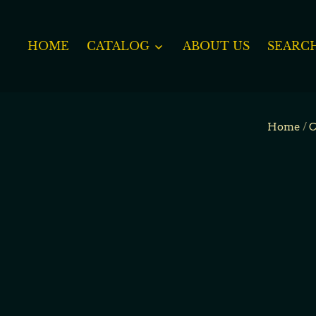
HOME
CATALOG
ABOUT US
SEARC
Home
/
C